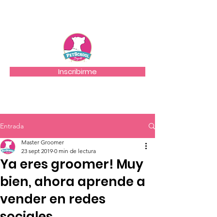
PETSCHOOL BOGOTA
Inscribirme
Entrada
Master Groomer
23 sept 2019
0 min de lectura
Ya eres groomer! Muy
bien, ahora aprende a
vender en redes
sociales.